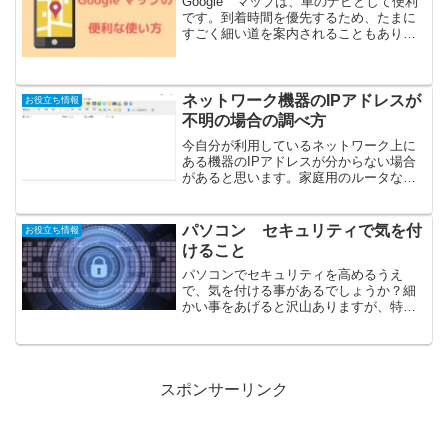
Google マップは、車のナビとして便利
です。到着時間を優先するため、たまに
すごく細い道を案内されることもありま
すが、Google マップならではのメリッ
トがあります。Google マップで複数拠
点を回る場合何かの仕事や、観光など、
何か所...
ネットワーク機器のIPアドレスが
お役立ち情報
不明の場合の調べ方
今自分が利用しているネットワーク上に
ある機器のIPアドレスが分からない場合
があると思います。家庭用のルータなど
は、大抵以下の範囲で、他の機器にIPア
ドレスが割り振っています。（DHCPの
場合）192.168.0.1～192.168.0.25...
パソコン セキュリティで気を付
お役立ち情報
けること
パソコンでセキュリティを高めるうえ
で、気を付ける事があるでしょうか？細
かい事をあげると沢山ありますが、特に
大切な3点あげたいと思います。無線やパ
スワードの管理などについては今回は取
り上げません。1.セキュリティソフトイ
ンストールして、常に最...
スポンサーリンク