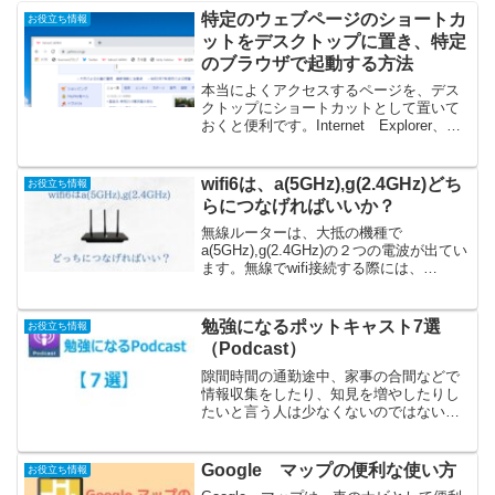
特定のウェブページのショートカ
お役立ち情報
ットをデスクトップに置き、特定
のブラウザで起動する方法
本当によくアクセスするページを、デス
クトップにショートカットとして置いて
おくと便利です。Internet Explorer、
google chrom、Microsoft edgeみな、URL
の一番左の部分をドラックして、デスク
トップに貼り付...
wifi6は、a(5GHz),g(2.4GHz)どち
お役立ち情報
らにつなげればいいか？
無線ルーターは、大抵の機種で
a(5GHz),g(2.4GHz)の２つの電波が出てい
ます。無線でwifi接続する際には、
a(5GHz),g(2.4GHz)どちらかを選んで接続
しないといけません。wifi5(11ac) は
a(5GHz)でしか接...
勉強になるポットキャスト7選
お役立ち情報
（Podcast）
隙間時間の通勤途中、家事の合間などで
情報収集をしたり、知見を増やしたりし
たいと言う人は少なくないのではないで
しょうか？その点で、ポットキャスト
（Podcast）がおすすめです。ポットキャ
スト（Podcast）とは？インターネットで
Google マップの便利な使い方
お役立ち情報
配信されて...