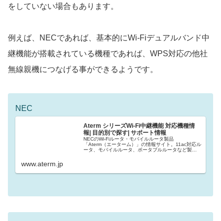
をしていない場合もあります。
例えば、NECであれば、基本的にWi-Fiデュアルバンド中
継機能が搭載されている機種であれば、WPS対応の他社
無線親機につなげる事ができるようです。
NEC
Aterm シリーズWi-Fi中継機能 対応機種情
報| 目的別で探す| サポート情報
NECのWi-Fiルータ・モバイルルータ製品
「Aterm（エーターム）」の情報サイト。11ac対応ル
ータ、モバイルルータ、ポータブルルータなど製品
の詳細情報から、Wi-Fi（無線LAN）の便利な使い方
まで豊富な情報を提供しています。
www.aterm.jp